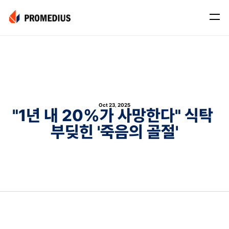
Company
Mission
Leadership
Oct 23, 2025
Journey
"1년 내 20%가 사망한다" 식탁 
부딪힌 '죽음의 골절'
Product
Osteo
PROS® CXR: OSTEO
Myo
Myo Signal
News