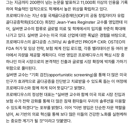
그는 지금까지 200편이 넘는 논문을 발표하고 11,000회 이상의 인용을 기록
하여 학술적인 업적으로도 학계에서 높은 위상을 확립하고 있다.
프로메디우스는 지난 6월 국제골다공증재단(IOF)의 공동 창립자이자 유럽 
골다공증학회(ESCEO) 회장인 Jean-Yves Reginster 교수를 영입한데 이
어, 실버맨 교수의 합류로 글로벌 의료 및 학계에서의 입지를 꾸준히 확대해 
나가고 있다. 실버맨 교수는 미국 의료 산업에 대한 폭넓은 경험을 바탕으로, 
프로메디우스의 골다공증 스크리닝 AI 솔루션인 PROS® CXR: OSTEO의 
FDA 허가 및 임상 전략, 보험 체계 진입 로드맵, 각종 밸리데이션 등 여러 분
야에서 자문을 제공할 계획이다. 이번 영입은 프로메디우스의 핵심 시장 중 
하나인 미국 시장으로의 본격적인 진출과 글로벌 시장 확장에 박차를 가하기 
위함으로 풀이된다.
실버맨 교수는 “기회 검진(opportunistic screening)을 통해 더 많은 미국 
인구가 효과적으로 골다공증을 진단받고 치료받을 수 있도록 돕는 이 여정에 
프로메디우스와 함께 하게 되어 뜻깊다”고 밝혔다. 
프로메디우스의 정성현 대표는 “실버맨 교수와 함께 미국 의료 시장 진입과 
보험 수가 전략 강화를 통해 더 많은 잠재 환자들이 우리의 솔루션을 이용할 
수 있도록 하겠다”는 포부를 밝혔다. 이어 “이번 영입은 단순한 자문 역할을 
넘어, AI 기반의 의료 혁신을 통해 보다 많은 이들의 건강한 노화를 실현케하
는 중요한 계기가 될 것”이라고 덧붙였다.