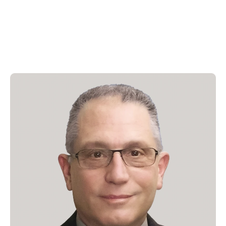
Press Release
For Investors
AI Research
Events
Careers
Blog
KO
EN
Contact Us