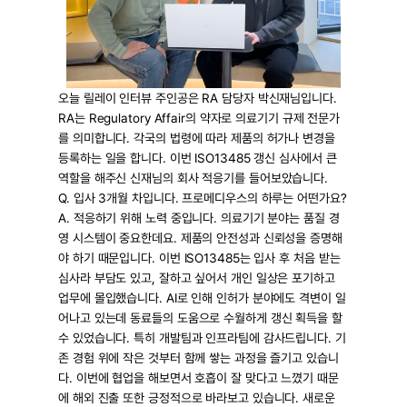
Press Release
For Investors
AI Research
오늘 릴레이 인터뷰 주인공은 RA 담당자 박신재님입니다. 
Events
RA는 Regulatory Affair의 약자로 의료기기 규제 전문가
Careers
를 의미합니다. 각국의 법령에 따라 제품의 허가나 변경을 
등록하는 일을 합니다. 이번 ISO13485 갱신 심사에서 큰 
Blog
역할을 해주신 신재님의 회사 적응기를 들어보았습니다.
Q. 입사 3개월 차입니다. 프로메디우스의 하루는 어떤가요?
KO
EN
Contact Us
A. 적응하기 위해 노력 중입니다. 의료기기 분야는 품질 경
영 시스템이 중요한데요. 제품의 안전성과 신뢰성을 증명해
야 하기 때문입니다. 이번 ISO13485는 입사 후 처음 받는 
심사라 부담도 있고, 잘하고 싶어서 개인 일상은 포기하고 
업무에 몰입했습니다. AI로 인해 인허가 분야에도 격변이 일
어나고 있는데 동료들의 도움으로 수월하게 갱신 획득을 할 
수 있었습니다. 특히 개발팀과 인프라팀에 감사드립니다. 기
존 경험 위에 작은 것부터 함께 쌓는 과정을 즐기고 있습니
다. 이번에 협업을 해보면서 호흡이 잘 맞다고 느꼈기 때문
에 해외 진출 또한 긍정적으로 바라보고 있습니다. 새로운 