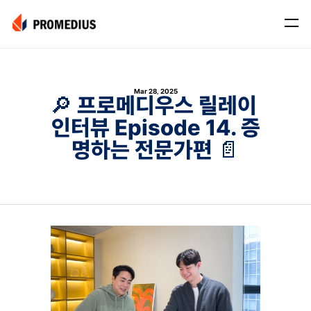
Company
Mar 28, 2025
Mission
🔎 프로메디우스 릴레이 
인터뷰 Episode 14. 증
Leadership
명하는 전문가편 📄
Journey
Product
Osteo
PROS® CXR: OSTEO
Myo
Myo Signal
News