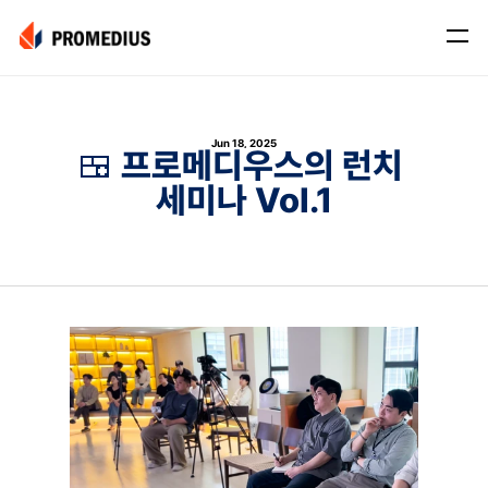
Company
Jun 18, 2025
Mission
🍱 프로메디우스의 런치 
세미나 Vol.1
Leadership
Journey
Product
Osteo
PROS® CXR: OSTEO
Myo
Myo Signal
News