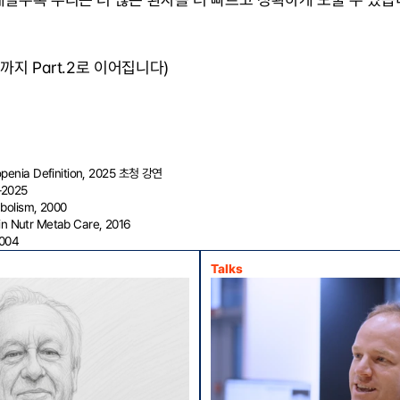
까지 Part.2로 이어집니다)
openia Definition, 2025 초청 강연
–2025
abolism, 2000
Clin Nutr Metab Care, 2016
2004
Talks