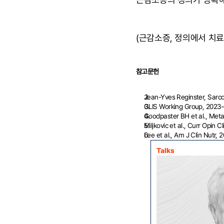
(근감소증, 정의에서 치료
참고문헌
Jean-Yves Reginster, Sarc
GLIS Working Group, 2023
Goodpaster BH et al., Met
Miljkovic et al., Curr Opin 
Lee et al., Am J Clin Nutr, 
Talks