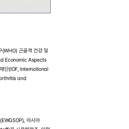
구(WHO) 근골격 건강 및 
 Economic Aspects 
(IOF, International 
hritis and 
EWGSOP), 아시아