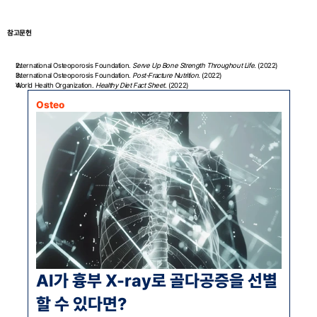
참고문헌
International Osteoporosis Foundation. 
Serve Up Bone Strength Throughout Life.
 (2022)
International Osteoporosis Foundation. 
Post-Fracture Nutrition.
 (2022)
World Health Organization. 
Healthy Diet Fact Sheet.
 (2022)
Osteo
AI가 흉부 X-ray로 골다공증을 선별
할 수 있다면?