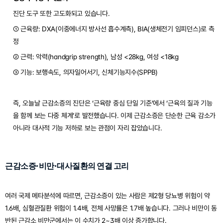
진단 도구 또한 고도화되고 있습니다.
① 근육량: DXA(이중에너지 방사선 흡수계측), BIA(생체전기 임피던스)로 측
정
② 근력: 악력(handgrip strength), 남성 <28kg, 여성 <18kg
③ 기능: 보행속도, 의자일어서기, 신체기능지수(SPPB)
즉, 오늘날 근감소증의 진단은 ‘근육량 중심 단일 기준’에서 ‘근육의 질과 기능
을 함께 보는 다중 체계’로 발전했습니다. 이제 근감소증은 단순한 근육 감소가 
아니라 대사적 기능 저하로 보는 관점이 자리 잡았습니다.
근감소증·비만·대사질환의 연결 고리
여러 국제 메타분석에 따르면, 근감소증이 있는 사람은 제2형 당뇨병 위험이 약 
1.6배, 심혈관질환 위험이 1.4배, 전체 사망률은 1.7배 높습니다. 그러나 비만이 동
반된 근감소 비만군에서는 이 수치가 2~3배 이상 증가합니다.