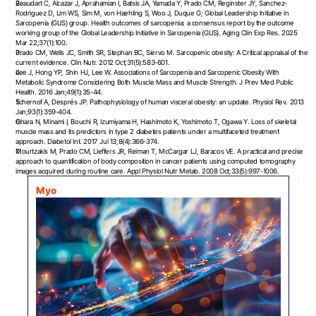
Beaudart C, Alcazar J, Aprahamian I, Batsis JA, Yamada Y, Prado CM, Reginster JY, Sanchez-
Rodriguez D, Lim WS, Sim M, von Haehling S, Woo J, Duque G; Global Leadership Initiative in 
Sarcopenia (GLIS) group. Health outcomes of sarcopenia: a consensus report by the outcome 
working group of the Global Leadership Initiative in Sarcopenia (GLIS). Aging Clin Exp Res. 2025 
Mar 22;37(1):100.
Prado CM, Wells JC, Smith SR, Stephan BC, Siervo M. Sarcopenic obesity: A Critical appraisal of the 
current evidence. Clin Nutr. 2012 Oct;31(5):583-601.
Lee J, Hong YP, Shin HJ, Lee W. Associations of Sarcopenia and Sarcopenic Obesity With 
Metabolic Syndrome Considering Both Muscle Mass and Muscle Strength. J Prev Med Public 
Health. 2016 Jan;49(1):35-44.
Tchernof A, Després JP. Pathophysiology of human visceral obesity: an update. Physiol Rev. 2013 
Jan;93(1):359-404.
Ohara N, Minami I, Bouchi R, Izumiyama H, Hashimoto K, Yoshimoto T, Ogawa Y. Loss of skeletal 
muscle mass and its predictors in type 2 diabetes patients under a multifaceted treatment 
approach. Diabetol Int. 2017 Jul 13;8(4):366-374.
Mourtzakis M, Prado CM, Lieffers JR, Reiman T, McCargar LJ, Baracos VE. A practical and precise 
approach to quantification of body composition in cancer patients using computed tomography 
images acquired during routine care. Appl Physiol Nutr Metab. 2008 Oct;33(5):997-1006.
Myo